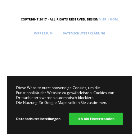
COPYRIGHT 2017 - ALL RIGHTS RESERVED. DESIGN
VIER | KOM
.
IMPRESSUM
DATENSCHUTZERKLÄRUNG
Diese Website nutzt notwendige Cookies, um die
Funktionalität der Website zu gewährleisten. Cookies von
Drittanbietern werden automatisch blockiert.
Die Nutzung für Google Maps sollten Sie zustimmen.
Datenschutzeinstellungen
Ich bin Einverstanden