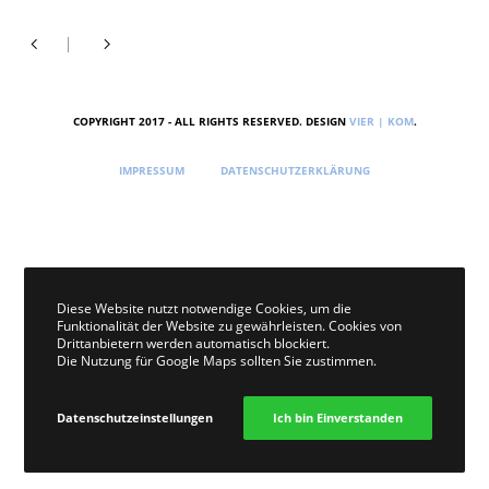
COPYRIGHT 2017 - ALL RIGHTS RESERVED. DESIGN
VIER | KOM
.
IMPRESSUM
DATENSCHUTZERKLÄRUNG
Diese Website nutzt notwendige Cookies, um die
Funktionalität der Website zu gewährleisten. Cookies von
Drittanbietern werden automatisch blockiert.
Die Nutzung für Google Maps sollten Sie zustimmen.
Datenschutzeinstellungen
Ich bin Einverstanden