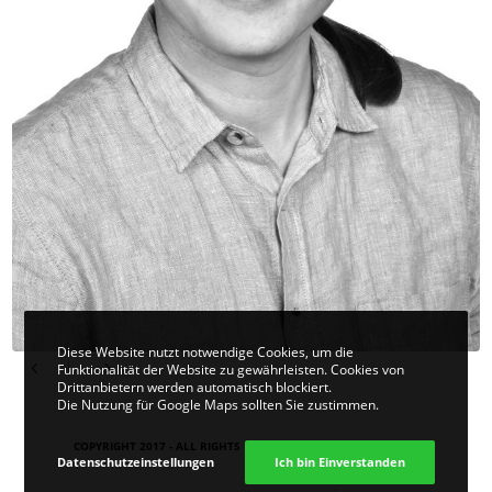
Diese Website nutzt notwendige Cookies, um die
Funktionalität der Website zu gewährleisten. Cookies von
Drittanbietern werden automatisch blockiert.
Die Nutzung für Google Maps sollten Sie zustimmen.
COPYRIGHT 2017 - ALL RIGHTS RESERVED. DESIGN
VIER | KOM
.
Datenschutzeinstellungen
Ich bin Einverstanden