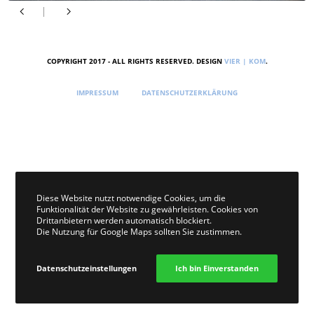
COPYRIGHT 2017 - ALL RIGHTS RESERVED. DESIGN
VIER | KOM
.
IMPRESSUM
DATENSCHUTZERKLÄRUNG
Diese Website nutzt notwendige Cookies, um die
Funktionalität der Website zu gewährleisten. Cookies von
Drittanbietern werden automatisch blockiert.
Die Nutzung für Google Maps sollten Sie zustimmen.
Datenschutzeinstellungen
Ich bin Einverstanden