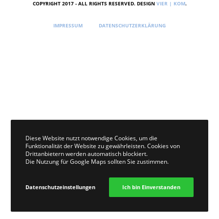
COPYRIGHT 2017 - ALL RIGHTS RESERVED. DESIGN
VIER | KOM
.
IMPRESSUM
DATENSCHUTZERKLÄRUNG
Diese Website nutzt notwendige Cookies, um die
Funktionalität der Website zu gewährleisten. Cookies von
Drittanbietern werden automatisch blockiert.
Die Nutzung für Google Maps sollten Sie zustimmen.
Datenschutzeinstellungen
Ich bin Einverstanden