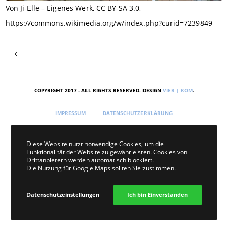
Von Ji-Elle – Eigenes Werk, CC BY-SA 3.0,
https://commons.wikimedia.org/w/index.php?curid=7239849
COPYRIGHT 2017 - ALL RIGHTS RESERVED. DESIGN
VIER | KOM
.
IMPRESSUM
DATENSCHUTZERKLÄRUNG
Diese Website nutzt notwendige Cookies, um die
Funktionalität der Website zu gewährleisten. Cookies von
Drittanbietern werden automatisch blockiert.
Die Nutzung für Google Maps sollten Sie zustimmen.
Datenschutzeinstellungen
Ich bin Einverstanden