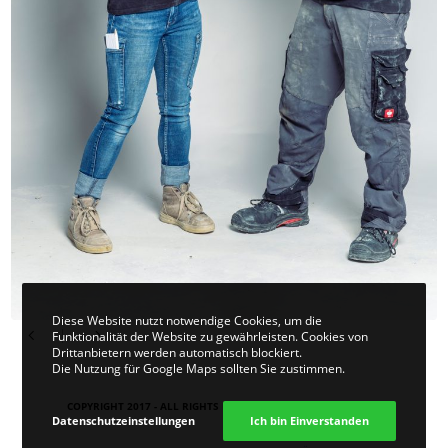
Diese Website nutzt notwendige Cookies, um die
Funktionalität der Website zu gewährleisten. Cookies von
Drittanbietern werden automatisch blockiert.
Die Nutzung für Google Maps sollten Sie zustimmen.
COPYRIGHT 2017 - ALL RIGHTS RESERVED. DESIGN
VIER | KOM
.
Datenschutzeinstellungen
Ich bin Einverstanden