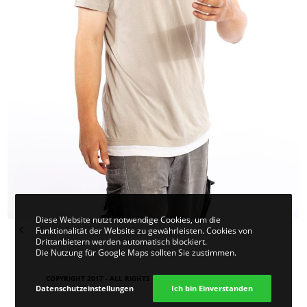
Diese Website nutzt notwendige Cookies, um die
Funktionalität der Website zu gewährleisten. Cookies von
Drittanbietern werden automatisch blockiert.
Die Nutzung für Google Maps sollten Sie zustimmen.
COPYRIGHT 2017 - ALL RIGHTS RESERVED. DESIGN
VIER | KOM
.
Datenschutzeinstellungen
Ich bin Einverstanden