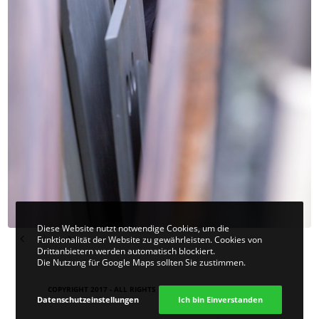
Diese Website nutzt notwendige Cookies, um die
Funktionalität der Website zu gewährleisten. Cookies von
Drittanbietern werden automatisch blockiert.
Die Nutzung für Google Maps sollten Sie zustimmen.
COPYRIGHT 2017 - ALL RIGHTS RESERVED. DESIGN
VIER | KOM
.
Datenschutzeinstellungen
Ich bin Einverstanden