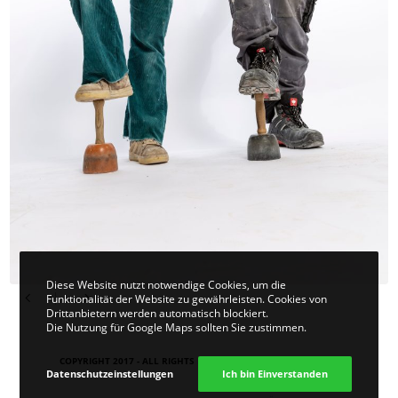
Diese Website nutzt notwendige Cookies, um die
Funktionalität der Website zu gewährleisten. Cookies von
Drittanbietern werden automatisch blockiert.
Die Nutzung für Google Maps sollten Sie zustimmen.
COPYRIGHT 2017 - ALL RIGHTS RESERVED. DESIGN
VIER | KOM
.
Datenschutzeinstellungen
Ich bin Einverstanden