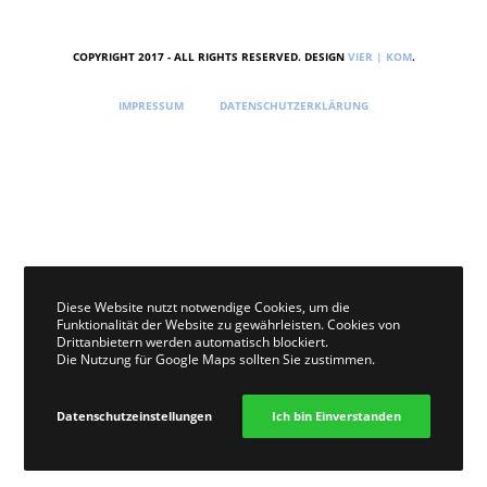
COPYRIGHT 2017 - ALL RIGHTS RESERVED. DESIGN
VIER | KOM
.
IMPRESSUM
DATENSCHUTZERKLÄRUNG
Diese Website nutzt notwendige Cookies, um die
Funktionalität der Website zu gewährleisten. Cookies von
Drittanbietern werden automatisch blockiert.
Die Nutzung für Google Maps sollten Sie zustimmen.
Datenschutzeinstellungen
Ich bin Einverstanden