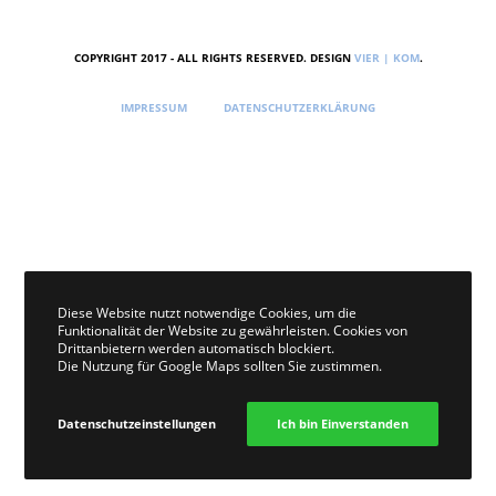
COPYRIGHT 2017 - ALL RIGHTS RESERVED. DESIGN
VIER | KOM
.
IMPRESSUM
DATENSCHUTZERKLÄRUNG
Diese Website nutzt notwendige Cookies, um die
Funktionalität der Website zu gewährleisten. Cookies von
Drittanbietern werden automatisch blockiert.
Die Nutzung für Google Maps sollten Sie zustimmen.
Datenschutzeinstellungen
Ich bin Einverstanden